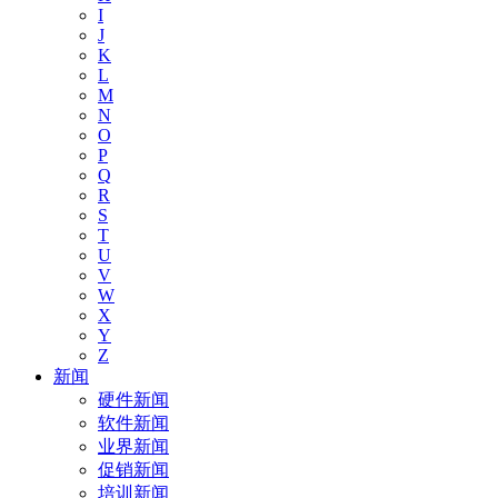
I
J
K
L
M
N
O
P
Q
R
S
T
U
V
W
X
Y
Z
新闻
硬件新闻
软件新闻
业界新闻
促销新闻
培训新闻