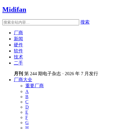
Midifan
搜索
厂商
新闻
硬件
软件
技术
二手
月刊
第 244 期电子杂志 · 2026 年 7 月发行
厂商大全
重要厂商
A
B
C
D
E
F
G
H