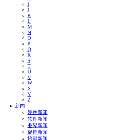
I
J
K
L
M
N
O
P
Q
R
S
T
U
V
W
X
Y
Z
新闻
硬件新闻
软件新闻
业界新闻
促销新闻
培训新闻