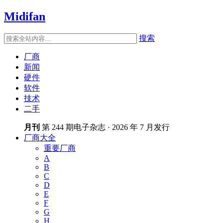
Midifan
搜索
厂商
新闻
硬件
软件
技术
二手
月刊
第 244 期电子杂志 · 2026 年 7 月发行
厂商大全
重要厂商
A
B
C
D
E
F
G
H