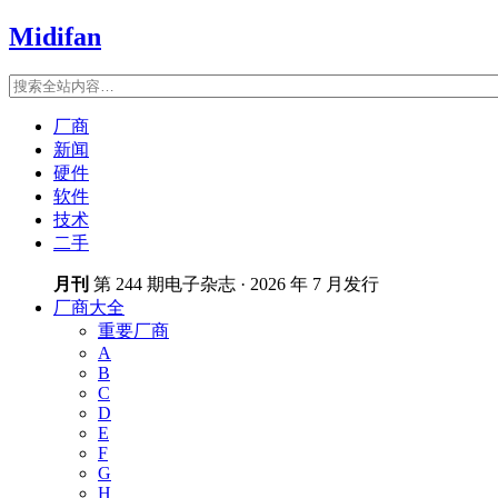
Midifan
厂商
新闻
硬件
软件
技术
二手
月刊
第 244 期电子杂志 · 2026 年 7 月发行
厂商大全
重要厂商
A
B
C
D
E
F
G
H