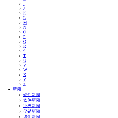
I
J
K
L
M
N
O
P
Q
R
S
T
U
V
W
X
Y
Z
新闻
硬件新闻
软件新闻
业界新闻
促销新闻
培训新闻