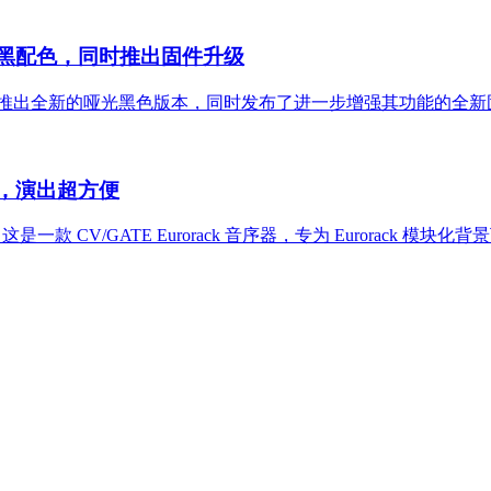
出哑光黑配色，同时推出固件升级
JOR TOM 推出全新的哑光黑色版本，同时发布了进一步增强其功能的全
众筹，演出超方便
块的众筹，这是一款 CV/GATE Eurorack 音序器，专为 Eurorack 模块