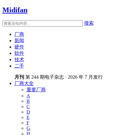
Midifan
搜索
厂商
新闻
硬件
软件
技术
二手
月刊
第 244 期电子杂志 · 2026 年 7 月发行
厂商大全
重要厂商
A
B
C
D
E
F
G
H