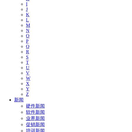
I
J
K
L
M
N
O
P
Q
R
S
T
U
V
W
X
Y
Z
新闻
硬件新闻
软件新闻
业界新闻
促销新闻
培训新闻