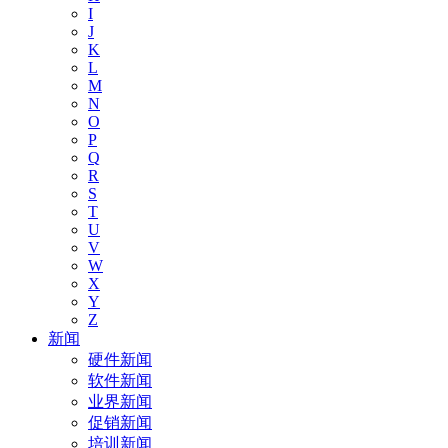
I
J
K
L
M
N
O
P
Q
R
S
T
U
V
W
X
Y
Z
新闻
硬件新闻
软件新闻
业界新闻
促销新闻
培训新闻