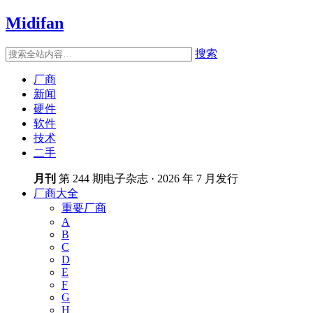
Midifan
搜索
厂商
新闻
硬件
软件
技术
二手
月刊
第 244 期电子杂志 · 2026 年 7 月发行
厂商大全
重要厂商
A
B
C
D
E
F
G
H