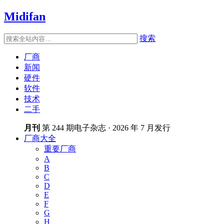
Midifan
搜索
厂商
新闻
硬件
软件
技术
二手
月刊
第 244 期电子杂志 · 2026 年 7 月发行
厂商大全
重要厂商
A
B
C
D
E
F
G
H