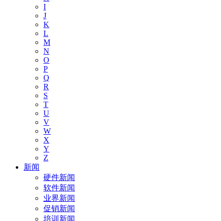
I
J
K
L
M
N
O
P
Q
R
S
T
U
V
W
X
Y
Z
新闻
硬件新闻
软件新闻
业界新闻
促销新闻
培训新闻