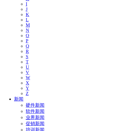
I
J
K
L
M
N
O
P
Q
R
S
T
U
V
W
X
Y
Z
新闻
硬件新闻
软件新闻
业界新闻
促销新闻
培训新闻