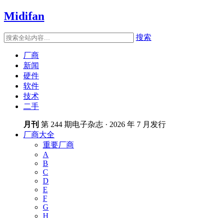
Midifan
搜索
厂商
新闻
硬件
软件
技术
二手
月刊
第 244 期电子杂志 · 2026 年 7 月发行
厂商大全
重要厂商
A
B
C
D
E
F
G
H