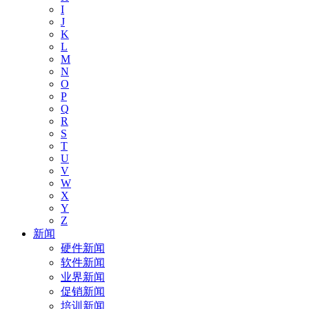
I
J
K
L
M
N
O
P
Q
R
S
T
U
V
W
X
Y
Z
新闻
硬件新闻
软件新闻
业界新闻
促销新闻
培训新闻