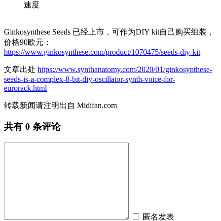
速度
Ginkosynthese Seeds 已经上市，可作为DIY kit自己购买组装，
价格90欧元：
https://www.ginkosynthese.com/product/1070475/seeds-diy-kit
文章出处
https://www.synthanatomy.com/2020/01/ginkosynthese-
seeds-is-a-complex-8-bit-diy-oscillator-synth-voice-for-
eurorack.html
转载新闻请注明出自 Midifan.com
共有
0
条评论
匿名发表