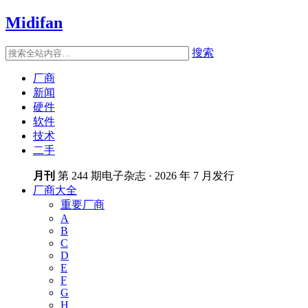
Midifan
搜索
厂商
新闻
硬件
软件
技术
二手
月刊
第 244 期电子杂志 · 2026 年 7 月发行
厂商大全
重要厂商
A
B
C
D
E
F
G
H