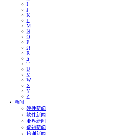
I
J
K
L
M
N
O
P
Q
R
S
T
U
V
W
X
Y
Z
新闻
硬件新闻
软件新闻
业界新闻
促销新闻
培训新闻