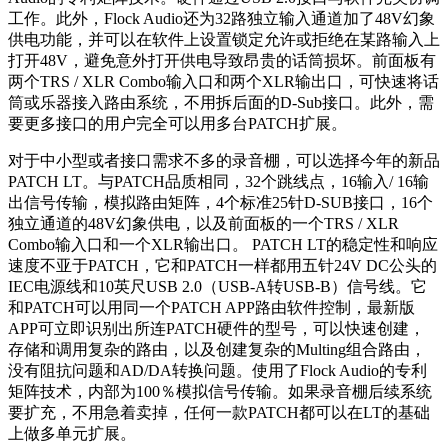
工作。此外，Flock Audio还为32路独立输入通道加了48V幻象
供电功能，并可以在软件上设置锁定允许或拒绝在某路输入上
打开48V，避免意外打开供电导致昂贵的话筒损坏。前面板有
两个TRS / XLR Combo输入口和两个XLR输出口，可快速将话
筒或乐器接入路由系统，不用拆后面的D-Sub接口。此外，需
要更多接口的用户完全可以用多台PATCH扩展。
对于中小型或者接口需求不多的录音棚，可以选择今年的新品
PATCH LT。与PATCH品质相同，32个跳线点，16输入/ 16输
出信号传输，模拟路由矩阵，4个标准25针D-SUB接口，16个
独立通道的48V幻象供电，以及前面板的一个TRS / XLR
Combo输入口和一个XLR输出口。 PATCH LT的稳定性和响应
速度不亚于PATCH，它和PATCH一样都用五针24V DC公头的
IEC电源线和10英尺USB 2.0（USB-A转USB-B）信号线。它
和PATCH可以用同一个PATCH APP路由软件控制，最新版
APP可立即识别出所连PATCH硬件的型号，可以快速创建，
存储和调用复杂的路由，以及创建复杂的Multing组合路由，
没有阻抗问题和AD/DA转换问题。使用了Flock Audio的专利
矩阵技术，内部为100％模拟信号传输。如果录音棚后续系统
要扩充，不用急着卖掉，任何一款PATCH都可以在LT的基础
上做多单元扩展。