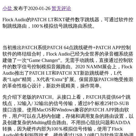
小盐
发布于2020-01-26
暂无评论
Flock Audio的PATCH LT和XT硬件数字跳线器，可通过软件控
制跳线路由，100％模拟信号跳线路由系统。
当初推出PATCH系统PATCH 64点跳线硬件+PATCH APP控制
软件的终结组合时，Flock Audio已经为全世界的录音棚系统搭
建做了一次“Game Changer”。无需手动跳线，直接通过控制软
件的数字信号控制模拟音频路由。2020 NAMM展会上，Flock
Audio推出了PATCH LT和PATCH XT新款跳线硬件，L代
表“Light”精简，X代表“Extra”扩展。保留原版PATCH饱受推崇
的革命性核心设计，新款外观精美，操作简单。
先介绍下老版的PATCH。从接口上看，PATCH共提供64个跳
线点，32输入/ 32输出的信号传输，通过8个标准25针D-SUB
接口连接。使用MacOS和Windows兼容的PATCH APP路由软
件，用户可以在几秒内创建，存储和调用复杂的路由设置，以
及创建复杂的Multing组合路由。不用担心阻抗问题和AD/DA
转换，因为硬件内部为100％模拟信号传输，使用了Flock
Audio的专利矩阵技术。硬件通过USB 2.0接口与软件完美协调