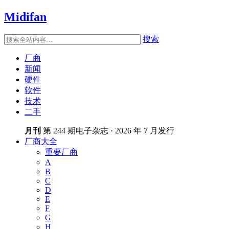
Midifan
搜索
厂商
新闻
硬件
软件
技术
二手
月刊
第 244 期电子杂志 · 2026 年 7 月发行
厂商大全
重要厂商
A
B
C
D
E
F
G
H