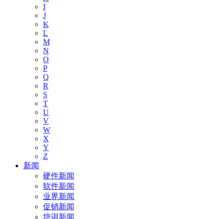
I
J
K
L
M
N
O
P
Q
R
S
T
U
V
W
X
Y
Z
新闻
硬件新闻
软件新闻
业界新闻
促销新闻
培训新闻