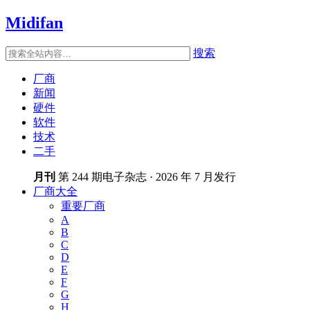
Midifan
搜索
厂商
新闻
硬件
软件
技术
二手
月刊
第 244 期电子杂志 · 2026 年 7 月发行
厂商大全
重要厂商
A
B
C
D
E
F
G
H