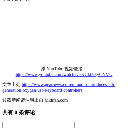
原 YouTube 视频链接：
https://www.youtube.com/watch?v=KCk69kyCNVU
文章出处
https://www.gearnews.com/m-audio-introduces-5th-
generation-oxygen-usb-keyboard-controllers
转载新闻请注明出自 Midifan.com
共有
0
条评论