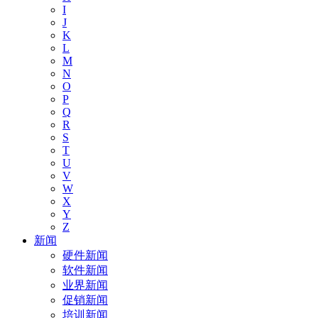
I
J
K
L
M
N
O
P
Q
R
S
T
U
V
W
X
Y
Z
新闻
硬件新闻
软件新闻
业界新闻
促销新闻
培训新闻