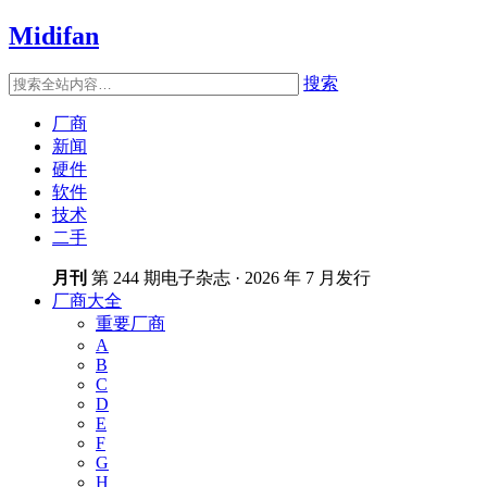
Midifan
搜索
厂商
新闻
硬件
软件
技术
二手
月刊
第 244 期电子杂志 · 2026 年 7 月发行
厂商大全
重要厂商
A
B
C
D
E
F
G
H