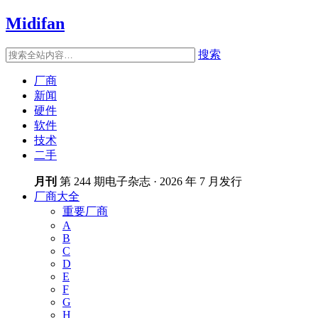
Midifan
搜索
厂商
新闻
硬件
软件
技术
二手
月刊
第 244 期电子杂志 · 2026 年 7 月发行
厂商大全
重要厂商
A
B
C
D
E
F
G
H