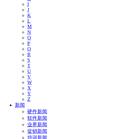
I
J
K
L
M
N
O
P
Q
R
S
T
U
V
W
X
Y
Z
新闻
硬件新闻
软件新闻
业界新闻
促销新闻
培训新闻