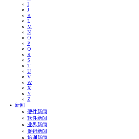
I
J
K
L
M
N
O
P
Q
R
S
T
U
V
W
X
Y
Z
新闻
硬件新闻
软件新闻
业界新闻
促销新闻
培训新闻