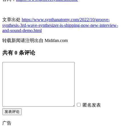
文章出处
https://www.synthanatomy.com/2022/10/groove-
synthesis-3rd-wave-synthesizer-is-shipping-now-new-interview-
and-sound-demo.html
转载新闻请注明出自 Midifan.com
共有
0
条评论
匿名发表
广告