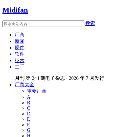
Midifan
搜索
厂商
新闻
硬件
软件
技术
二手
月刊
第 244 期电子杂志 · 2026 年 7 月发行
厂商大全
重要厂商
A
B
C
D
E
F
G
H