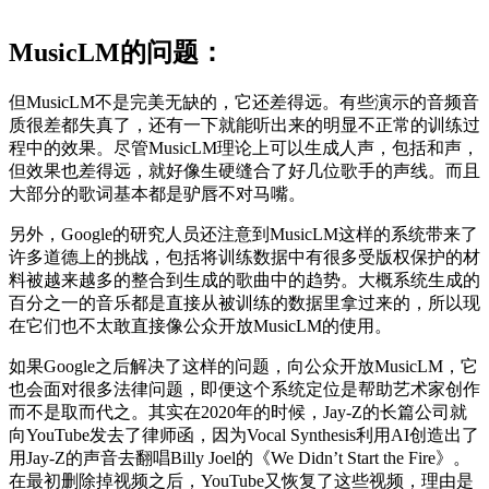
MusicLM的问题：
但MusicLM不是完美无缺的，它还差得远。有些演示的音频音
质很差都失真了，还有一下就能听出来的明显不正常的训练过
程中的效果。尽管MusicLM理论上可以生成人声，包括和声，
但效果也差得远，就好像生硬缝合了好几位歌手的声线。而且
大部分的歌词基本都是驴唇不对马嘴。
另外，Google的研究人员还注意到MusicLM这样的系统带来了
许多道德上的挑战，包括将训练数据中有很多受版权保护的材
料被越来越多的整合到生成的歌曲中的趋势。大概系统生成的
百分之一的音乐都是直接从被训练的数据里拿过来的，所以现
在它们也不太敢直接像公众开放MusicLM的使用。
如果Google之后解决了这样的问题，向公众开放MusicLM，它
也会面对很多法律问题，即便这个系统定位是帮助艺术家创作
而不是取而代之。其实在2020年的时候，Jay-Z的长篇公司就
向YouTube发去了律师函，因为Vocal Synthesis利用AI创造出了
用Jay-Z的声音去翻唱Billy Joel的《We Didn’t Start the Fire》。
在最初删除掉视频之后，YouTube又恢复了这些视频，理由是