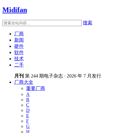
Midifan
搜索
厂商
新闻
硬件
软件
技术
二手
月刊
第 244 期电子杂志 · 2026 年 7 月发行
厂商大全
重要厂商
A
B
C
D
E
F
G
H