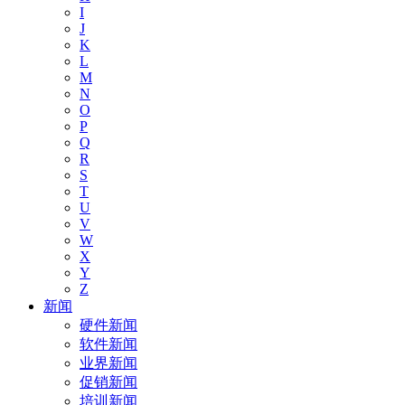
I
J
K
L
M
N
O
P
Q
R
S
T
U
V
W
X
Y
Z
新闻
硬件新闻
软件新闻
业界新闻
促销新闻
培训新闻