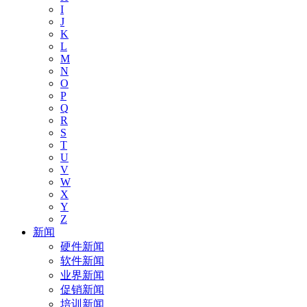
I
J
K
L
M
N
O
P
Q
R
S
T
U
V
W
X
Y
Z
新闻
硬件新闻
软件新闻
业界新闻
促销新闻
培训新闻