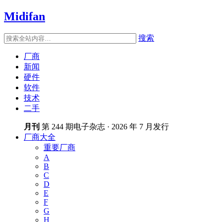
Midifan
搜索
厂商
新闻
硬件
软件
技术
二手
月刊
第 244 期电子杂志 · 2026 年 7 月发行
厂商大全
重要厂商
A
B
C
D
E
F
G
H