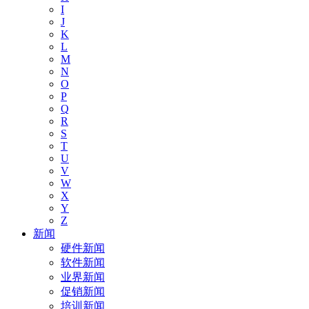
I
J
K
L
M
N
O
P
Q
R
S
T
U
V
W
X
Y
Z
新闻
硬件新闻
软件新闻
业界新闻
促销新闻
培训新闻