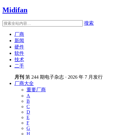
Midifan
搜索
厂商
新闻
硬件
软件
技术
二手
月刊
第 244 期电子杂志 · 2026 年 7 月发行
厂商大全
重要厂商
A
B
C
D
E
F
G
H