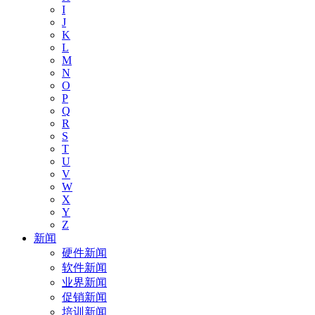
I
J
K
L
M
N
O
P
Q
R
S
T
U
V
W
X
Y
Z
新闻
硬件新闻
软件新闻
业界新闻
促销新闻
培训新闻