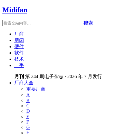
Midifan
搜索
厂商
新闻
硬件
软件
技术
二手
月刊
第 244 期电子杂志 · 2026 年 7 月发行
厂商大全
重要厂商
A
B
C
D
E
F
G
H