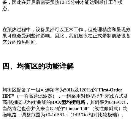
备，因此在开启后需要预热10-15分钟才能达到最佳工作状
态。
在预热过程中，设备虽然可以正常工作，但处理精度和呈现效
果可能会受到些许影响。因此，我们建议在正式录制前给设备
充分的预热时间。
四、均衡区的功能详解
均衡区配备了一组可选频率为50Hz及120Hz的“
First-Order
HPF”
（一阶高通滤波器），一组采用对称型提升衰减方式及
高/低搁架式均衡曲线的
BAX型均衡电路
，其斜率为6dB/Oct，
当然肯定也会并入来自G23的
“Linear Tilt”
（线性倾斜式）均
衡电路，调整范围为±0-1dB/Oct（1dB/Oct相对比较极端）。