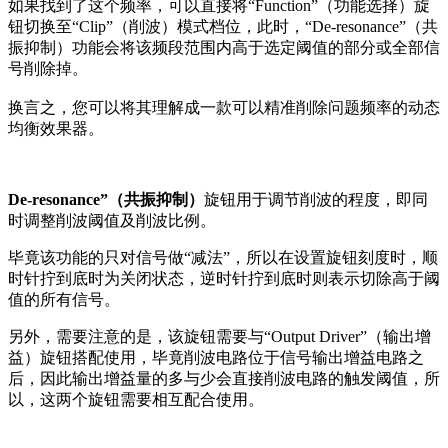
如果找到了这个频率，可以直接将“Function”（功能选择）旋
钮切换至“Clip”（削波）模式档位，此时，“De-resonance”（共
振抑制）功能会将该频段范围内高于选定阈值的部分或全部信
号削除掉。
换言之，您可以将其理解成一款可以精准削除问题频率的动态
均衡效果器。
De-resonance”（共振抑制）
旋钮用于调节削波的程度，即同
时调整削波阈值及削波比例。
毕竟该功能的只对信号做“减法”，所以在设置旋钮刻度时，顺
时针拧到底时为关闭状态，逆时针拧到底时则表示切除高于阈
值的所有信号。
另外，需要注意的是，该旋钮需要与“Output Driver”（输出增
益）旋钮搭配使用，毕竟削波电路位于信号输出增益电路之
后，因此输出增益量的多与少会直接削波电路的触发阈值，所
以，这两个旋钮需要相互配合使用。