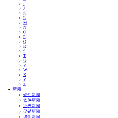
I
J
K
L
M
N
O
P
Q
R
S
T
U
V
W
X
Y
Z
新闻
硬件新闻
软件新闻
业界新闻
促销新闻
培训新闻