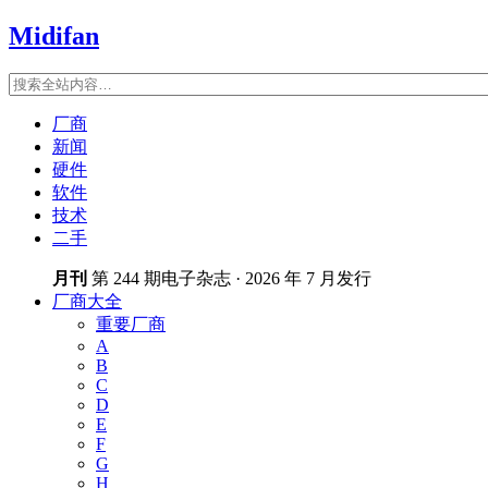
Midifan
厂商
新闻
硬件
软件
技术
二手
月刊
第 244 期电子杂志 · 2026 年 7 月发行
厂商大全
重要厂商
A
B
C
D
E
F
G
H