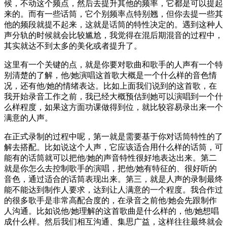
候，不动这个频点，然后去提升其他的频率，它都是可以提起
来的。而有一些话筒，它个别频率点特别翘，但你去提一些其
他的频段就提不起来，这就是话筒的特性决定的。遇到这种人
声分轨的时候就会比较尴尬，我觉得在混后期混音的过程中，
其实就达不到太多的美化或者提升了。
这里有一个关键的点，就是你要对歌曲和歌手的人声有一个特
别清楚的了解，他/她演唱这首歌大概是一个什么样的音色情
况，还有他/她的情绪表达。比如上面我们说到的这首歌，在
我开始录音工作之前，我已经大概预估到她可以演唱到一个什
么样程度，如果这方面功课做得到位，就比较容易录出来一个
满意的人声。
在正式录制的过程中呢，第一就是需要基于你对话筒特性的了
解去搭配。比如说这个人声，它应该适合用什么样的话筒，可
能有的话筒就可以把他/她的声音特性很好地表达出来。第二
就是你怎么去控制歌手的演唱，把他/她有特征的、很好听的
音色，通过适合的话筒表现出来。第三，就是人声的录制最终
能不能达到制作人要求，达到让人满意的一个程度。我合作过
的很多歌手是非常高配合度的，在录音之前他/她会先跟制作
人沟通。比如说他/她理解的这首歌曲是什么样的，他/她想唱
成什么样。然后我们相互沟通、集思广益，这样往往最终就会