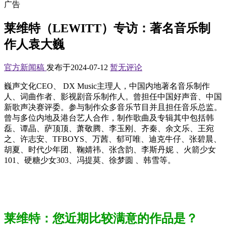
广告
莱维特（LEWITT）专访：著名音乐制
作人袁大巍
官方新闻稿
发布于2024-07-12
暂无评论
巍声⽂化CEO、 DX Music主理⼈，中国内地著名⾳乐制作
⼈、词曲作者、影视剧⾳乐制作⼈。曾担任中国好声⾳、中国
新歌声决赛评委。参与制作众多⾳乐节⽬并且担任⾳乐总监。
曾与多位内地及港台艺⼈合作，制作歌曲及专辑其中包括韩
磊、谭晶、萨顶顶、萧敬腾、李⽟刚、齐秦、余⽂乐、王宛
之、许志安、TFBOYS、万茜、郁可唯、迪克⽜仔、张碧晨、
胡夏、时代少年团、鞠婧祎、张含韵、李斯丹妮 、⽕箭少女
101、硬糖少女303、冯提莫、徐梦圆 、韩雪等。
莱维特：您近期比较满意的作品是？