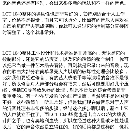
来的音色还是有区别，会出来很多新的玩法和不一样的音色。
LCT 1040整体的操纵性也是非常好的，它特别适合个人工作
室，价格不是很贵，而且它可以拆分，比如有的音乐人喜欢在
自己的房间里去完成演唱，你就可以通过它的控制部分直接随
时调整了，这个就非常好。
LCT 1040整体工业设计和技术标准是非常高的，无论是它的
控制部分，还是它的防震架，以及它的话筒的整个制作，你可
以把它当做一件艺术品去看待。再则就是它录出来的音质，现
在的歌曲大部分在简单录完人声以后的破坏性处理会比较多，
比如我们要经过修音，有的艺人或歌手等等演唱的音准不是很
好，所以修音对人声部分就会有损失，然后可能要用好几个压
缩，包括EQ等等效果器的处理，对原本音质的综合考量是非
常重要的。有一些在研发阶段的国产话筒，当然我不是说国货
不好，这些话筒乍一听非常好，但是我们现在做音乐对于人声
的混音处理有非常多的步骤，经过这么多步骤以后，基本上它
的人声就立不住了。而LCT 1040毕竟也是出自AKG的大牌设
计师之手，也有奥地利血统，所以在经过这种大量破坏性处理
以后，它的声音依然是立得住的。好的话筒都是这样的，像我