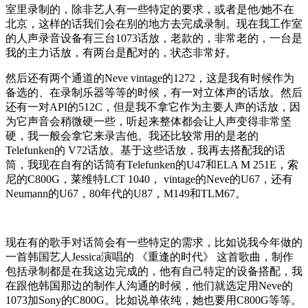
室里录制的，除非艺人有一些特定的要求，或者是他/她不在
北京，这样的话我们会在别的地方去完成录制。现在我工作室
的人声录音设备有三台1073话放，老款的，非常老的，一台是
我的主力话放，有两台是配对的，状态非常好。
然后还有两个通道的Neve vintage的1272，这是我有时候作为
备选的、在录制乐器等等的时候，有一对立体声的话放。然后
还有一对API的512C，但是我不拿它作为主要人声的话放，因
为它声音会稍微硬一些，听起来整体都会让人声变得非常坚
硬，我一般会拿它来录吉他。我还比较常用的是老的
Telefunken的 V72话放。基于这些话放，我再去搭配我的话
筒，我现在自有的话筒有Telefunken的U47和ELA M 251E，索
尼的C800G，莱维特LCT 1040， vintage的Neve的U67，还有
Neumann的U67，80年代的U87，M149和TLM67。
现在有的歌手对话筒会有一些特定的需求，比如说我今年做的
一首韩国艺人Jessica演唱的 《重逢的时代》 这首歌曲，制作
包括录制都是在我这边完成的，他有自己特定的设备搭配，我
在跟他韩国那边的制作人沟通的时候，他们就选定用Neve的
1073加Sony的C800G。比如说单依纯，她也要用C800G等等。