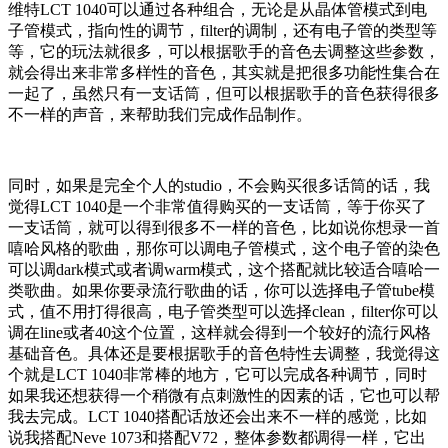
维特LCT 1040可以通过各种组合，无论是从晶体管模式到电
子管模式，指向性的调节，filter的调制，还有电子管的类型等
等，它的玩法就很多，可以根据歌手的音色去调整这些参数，
就会得出来非常多样性的音色，其实就是把很多功能性集合在
一起了，虽然只有一支话筒，但可以根据歌手的音色获得很多
不一样的声音，来帮助我们完成作品制作。
同时，如果是完全个人的studio，不会购买很多话筒的话，我
觉得LCT 1040是一个非常值得购买的一支话筒，等于你买了
一支话筒，就可以得到很多不一样的音色，比如说你想录一首
嘻哈风格的歌曲，那你可以调电子管模式，这个电子管的染色
可以调dark模式或者调warm模式，这个搭配就比较适合嘻哈一
类歌曲。如果你要录流行歌曲的话，你可以选择电子管tube模
式，值不用打得很高，电子管类型可以选择clean，filter你可以
调在line或者40这个位置，这样就会得到一个较好的流行风格
基础音色。具体还是要根据歌手的音色特性去调整，我觉得这
个就是LCT 1040非常棒的地方，它可以完成各种调节，同时
如果我还想获得一个稍微有点刺激性的因素的话，它也可以帮
我去完成。LCT 1040搭配话放还会出来不一样的感觉，比如
说我搭配Neve 1073和搭配V72，整体参数都调得一样，它出