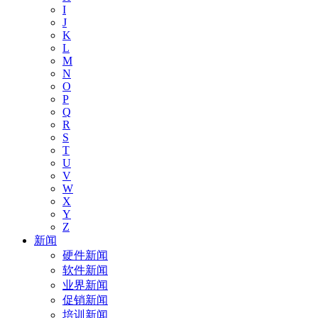
I
J
K
L
M
N
O
P
Q
R
S
T
U
V
W
X
Y
Z
新闻
硬件新闻
软件新闻
业界新闻
促销新闻
培训新闻