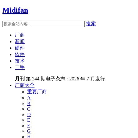
Midifan
搜索
厂商
新闻
硬件
软件
技术
二手
月刊
第 244 期电子杂志 · 2026 年 7 月发行
厂商大全
重要厂商
A
B
C
D
E
F
G
H