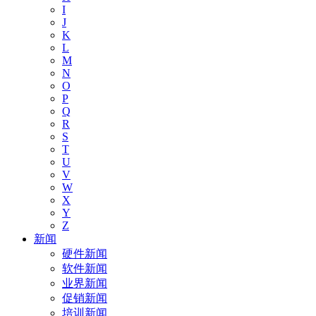
I
J
K
L
M
N
O
P
Q
R
S
T
U
V
W
X
Y
Z
新闻
硬件新闻
软件新闻
业界新闻
促销新闻
培训新闻