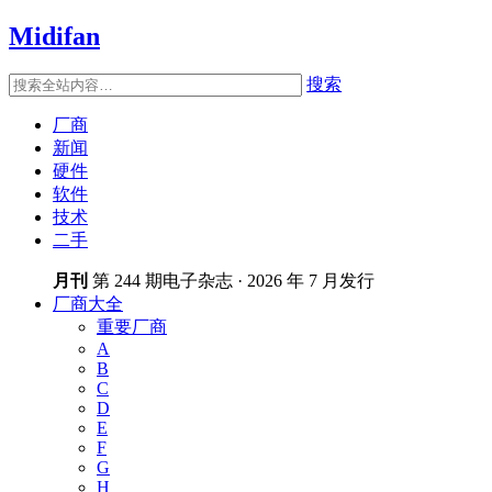
Midifan
搜索
厂商
新闻
硬件
软件
技术
二手
月刊
第 244 期电子杂志 · 2026 年 7 月发行
厂商大全
重要厂商
A
B
C
D
E
F
G
H