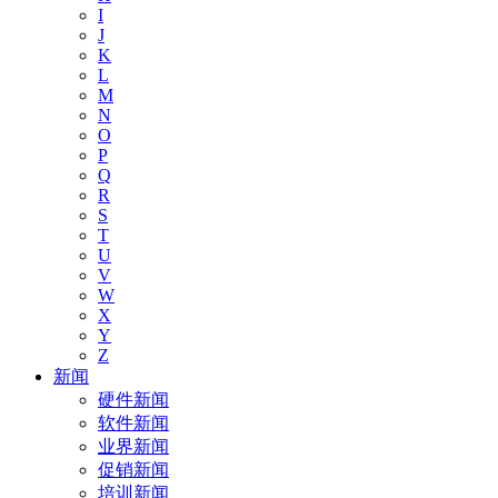
I
J
K
L
M
N
O
P
Q
R
S
T
U
V
W
X
Y
Z
新闻
硬件新闻
软件新闻
业界新闻
促销新闻
培训新闻