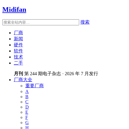
Midifan
搜索
厂商
新闻
硬件
软件
技术
二手
月刊
第 244 期电子杂志 · 2026 年 7 月发行
厂商大全
重要厂商
A
B
C
D
E
F
G
H