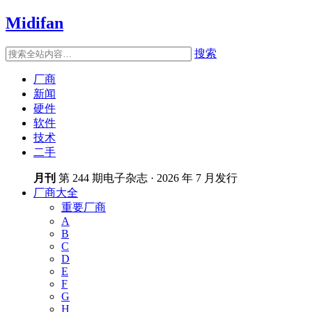
Midifan
搜索
厂商
新闻
硬件
软件
技术
二手
月刊
第 244 期电子杂志 · 2026 年 7 月发行
厂商大全
重要厂商
A
B
C
D
E
F
G
H