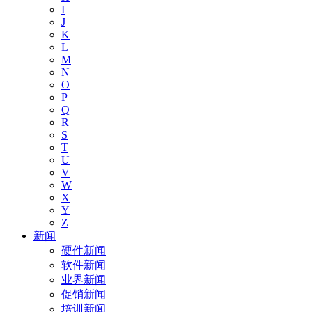
I
J
K
L
M
N
O
P
Q
R
S
T
U
V
W
X
Y
Z
新闻
硬件新闻
软件新闻
业界新闻
促销新闻
培训新闻