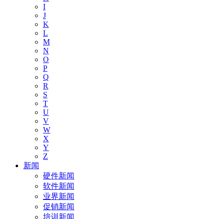
I
J
K
L
M
N
O
P
Q
R
S
T
U
V
W
X
Y
Z
新闻
硬件新闻
软件新闻
业界新闻
促销新闻
培训新闻