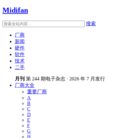
Midifan
搜索
厂商
新闻
硬件
软件
技术
二手
月刊
第 244 期电子杂志 · 2026 年 7 月发行
厂商大全
重要厂商
A
B
C
D
E
F
G
H