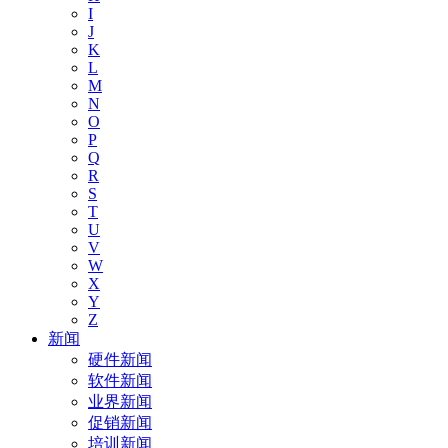
I
J
K
L
M
N
O
P
Q
R
S
T
U
V
W
X
Y
Z
新闻
硬件新闻
软件新闻
业界新闻
促销新闻
培训新闻