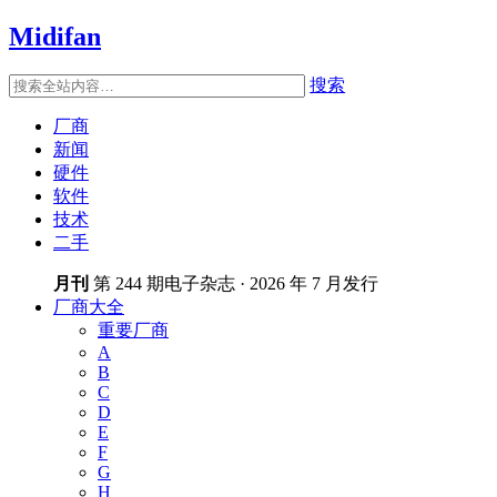
Midifan
搜索
厂商
新闻
硬件
软件
技术
二手
月刊
第 244 期电子杂志 · 2026 年 7 月发行
厂商大全
重要厂商
A
B
C
D
E
F
G
H