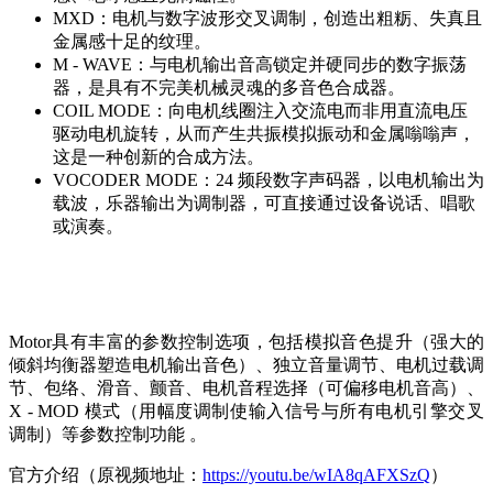
MXD：电机与数字波形交叉调制，创造出粗粝、失真且
金属感十足的纹理。
M - WAVE：与电机输出音高锁定并硬同步的数字振荡
器，是具有不完美机械灵魂的多音色合成器。
COIL MODE：向电机线圈注入交流电而非用直流电压
驱动电机旋转，从而产生共振模拟振动和金属嗡嗡声，
这是一种创新的合成方法。
VOCODER MODE：24 频段数字声码器，以电机输出为
载波，乐器输出为调制器，可直接通过设备说话、唱歌
或演奏。
Motor具有丰富的参数控制选项，包括模拟音色提升（强大的
倾斜均衡器塑造电机输出音色）、独立音量调节、电机过载调
节、包络、滑音、颤音、电机音程选择（可偏移电机音高）、
X - MOD 模式（用幅度调制使输入信号与所有电机引擎交叉
调制）等参数控制功能 。
官方介绍（原视频地址：
https://youtu.be/wIA8qAFXSzQ
）