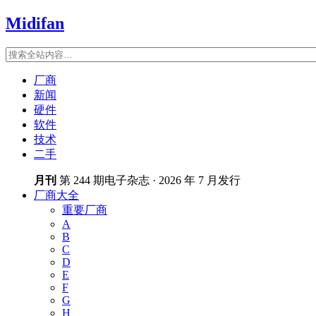
Midifan
厂商
新闻
硬件
软件
技术
二手
月刊
第 244 期电子杂志 · 2026 年 7 月发行
厂商大全
重要厂商
A
B
C
D
E
F
G
H