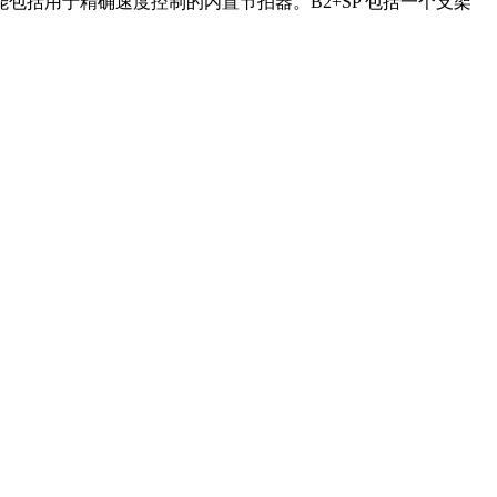
。其他功能包括用于精确速度控制的内置节拍器。B2+SP 包括一个支架