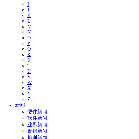
I
J
K
L
M
N
O
P
Q
R
S
T
U
V
W
X
Y
Z
新闻
硬件新闻
软件新闻
业界新闻
促销新闻
培训新闻