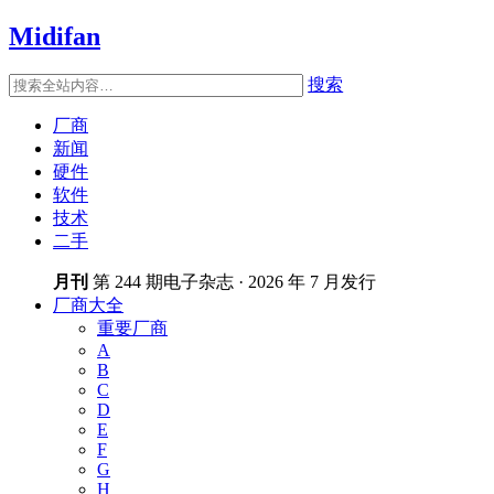
Midifan
搜索
厂商
新闻
硬件
软件
技术
二手
月刊
第 244 期电子杂志 · 2026 年 7 月发行
厂商大全
重要厂商
A
B
C
D
E
F
G
H