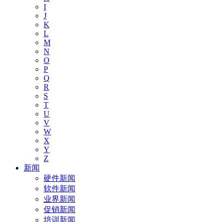
I
J
K
L
M
N
O
P
Q
R
S
T
U
V
W
X
Y
Z
新闻
硬件新闻
软件新闻
业界新闻
促销新闻
培训新闻