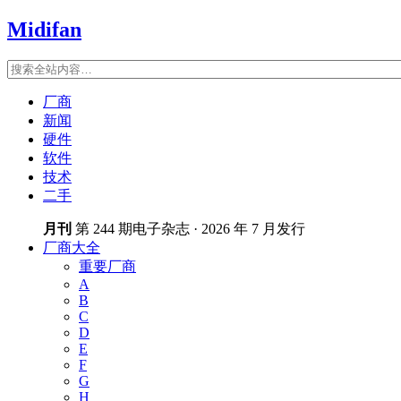
Midifan
厂商
新闻
硬件
软件
技术
二手
月刊
第 244 期电子杂志 · 2026 年 7 月发行
厂商大全
重要厂商
A
B
C
D
E
F
G
H