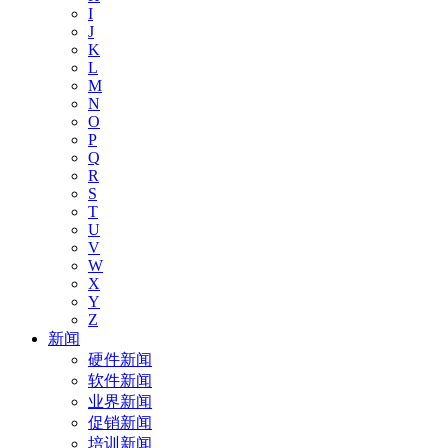
I
J
K
L
M
N
O
P
Q
R
S
T
U
V
W
X
Y
Z
新闻
硬件新闻
软件新闻
业界新闻
促销新闻
培训新闻