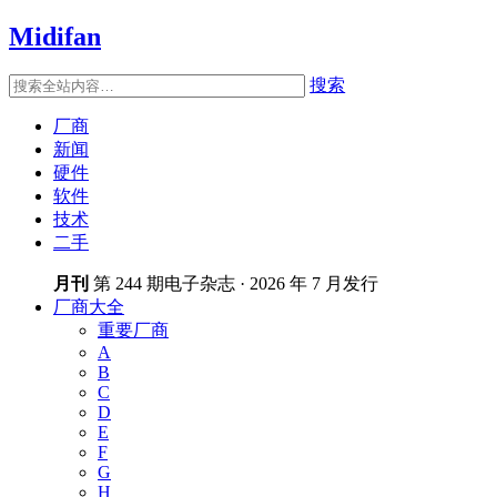
Midifan
搜索
厂商
新闻
硬件
软件
技术
二手
月刊
第 244 期电子杂志 · 2026 年 7 月发行
厂商大全
重要厂商
A
B
C
D
E
F
G
H