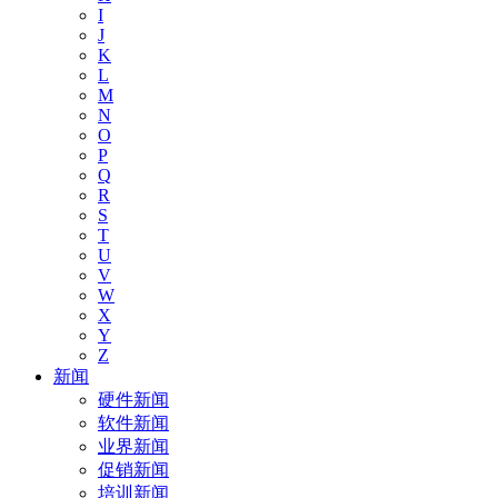
I
J
K
L
M
N
O
P
Q
R
S
T
U
V
W
X
Y
Z
新闻
硬件新闻
软件新闻
业界新闻
促销新闻
培训新闻