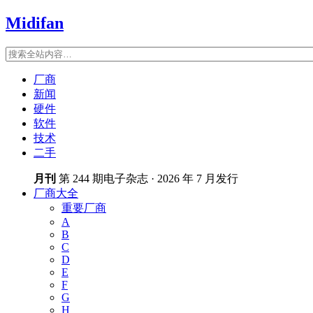
Midifan
厂商
新闻
硬件
软件
技术
二手
月刊
第 244 期电子杂志 · 2026 年 7 月发行
厂商大全
重要厂商
A
B
C
D
E
F
G
H