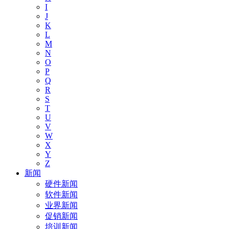
I
J
K
L
M
N
O
P
Q
R
S
T
U
V
W
X
Y
Z
新闻
硬件新闻
软件新闻
业界新闻
促销新闻
培训新闻