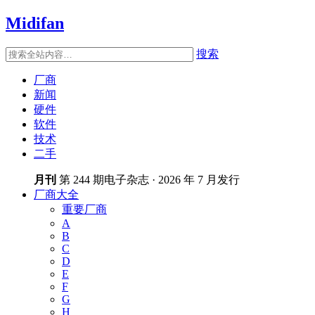
Midifan
搜索
厂商
新闻
硬件
软件
技术
二手
月刊
第 244 期电子杂志 · 2026 年 7 月发行
厂商大全
重要厂商
A
B
C
D
E
F
G
H