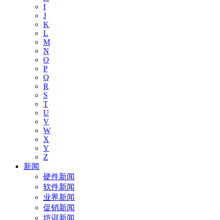
I
J
K
L
M
N
O
P
Q
R
S
T
U
V
W
X
Y
Z
新闻
硬件新闻
软件新闻
业界新闻
促销新闻
培训新闻