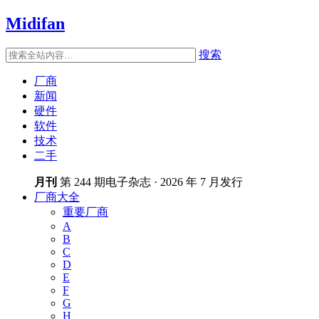
Midifan
搜索
厂商
新闻
硬件
软件
技术
二手
月刊
第 244 期电子杂志 · 2026 年 7 月发行
厂商大全
重要厂商
A
B
C
D
E
F
G
H