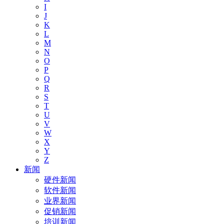
I
J
K
L
M
N
O
P
Q
R
S
T
U
V
W
X
Y
Z
新闻
硬件新闻
软件新闻
业界新闻
促销新闻
培训新闻