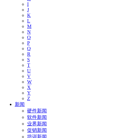
I
J
K
L
M
N
O
P
Q
R
S
T
U
V
W
X
Y
Z
新闻
硬件新闻
软件新闻
业界新闻
促销新闻
培训新闻