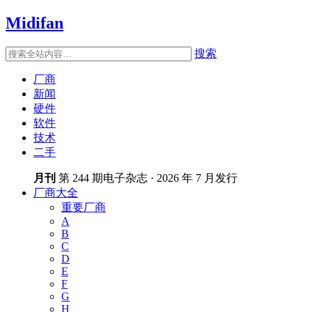
Midifan
搜索
厂商
新闻
硬件
软件
技术
二手
月刊
第 244 期电子杂志 · 2026 年 7 月发行
厂商大全
重要厂商
A
B
C
D
E
F
G
H