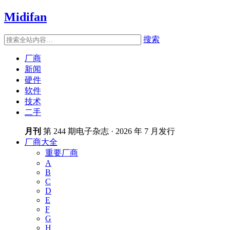
Midifan
搜索
厂商
新闻
硬件
软件
技术
二手
月刊
第 244 期电子杂志 · 2026 年 7 月发行
厂商大全
重要厂商
A
B
C
D
E
F
G
H