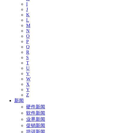
I
J
K
L
M
N
O
P
Q
R
S
T
U
V
W
X
Y
Z
新闻
硬件新闻
软件新闻
业界新闻
促销新闻
培训新闻