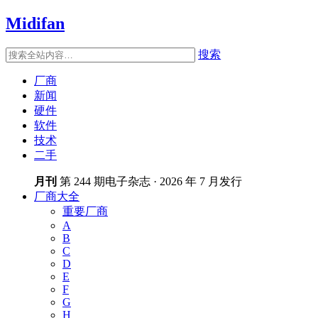
Midifan
搜索
厂商
新闻
硬件
软件
技术
二手
月刊
第 244 期电子杂志 · 2026 年 7 月发行
厂商大全
重要厂商
A
B
C
D
E
F
G
H