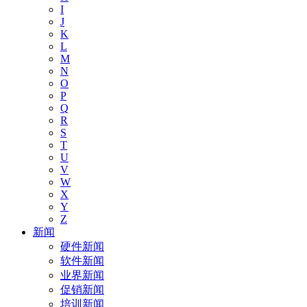
I
J
K
L
M
N
O
P
Q
R
S
T
U
V
W
X
Y
Z
新闻
硬件新闻
软件新闻
业界新闻
促销新闻
培训新闻