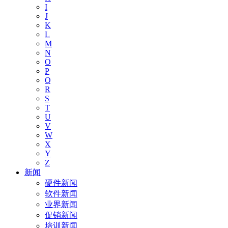
I
J
K
L
M
N
O
P
Q
R
S
T
U
V
W
X
Y
Z
新闻
硬件新闻
软件新闻
业界新闻
促销新闻
培训新闻