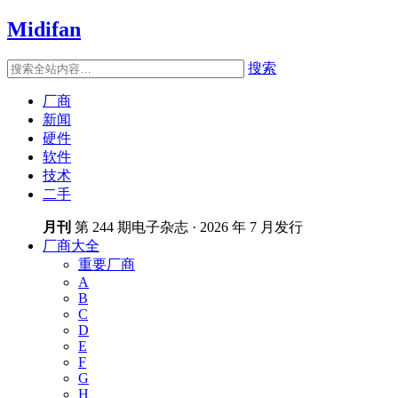
Midifan
搜索
厂商
新闻
硬件
软件
技术
二手
月刊
第 244 期电子杂志 · 2026 年 7 月发行
厂商大全
重要厂商
A
B
C
D
E
F
G
H