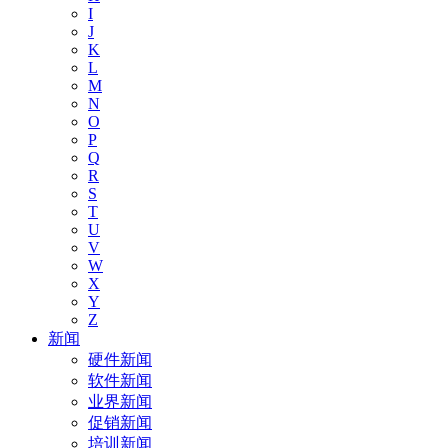
I
J
K
L
M
N
O
P
Q
R
S
T
U
V
W
X
Y
Z
新闻
硬件新闻
软件新闻
业界新闻
促销新闻
培训新闻