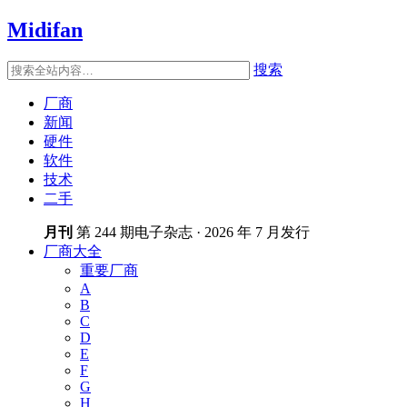
Midifan
搜索
厂商
新闻
硬件
软件
技术
二手
月刊
第 244 期电子杂志 · 2026 年 7 月发行
厂商大全
重要厂商
A
B
C
D
E
F
G
H