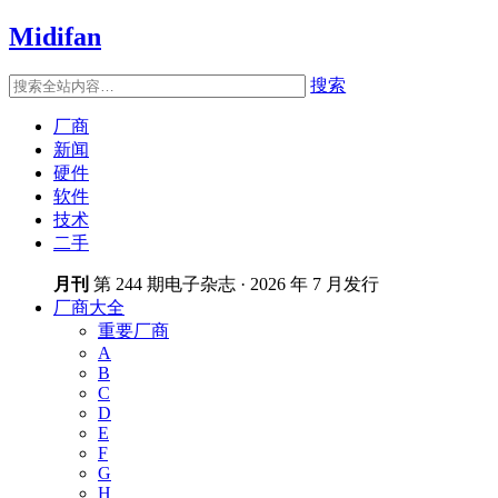
Midifan
搜索
厂商
新闻
硬件
软件
技术
二手
月刊
第 244 期电子杂志 · 2026 年 7 月发行
厂商大全
重要厂商
A
B
C
D
E
F
G
H