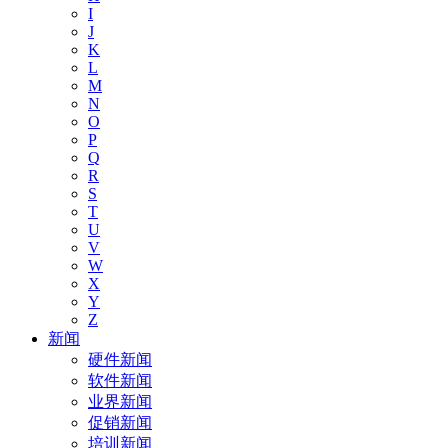
I
J
K
L
M
N
O
P
Q
R
S
T
U
V
W
X
Y
Z
新闻
硬件新闻
软件新闻
业界新闻
促销新闻
培训新闻