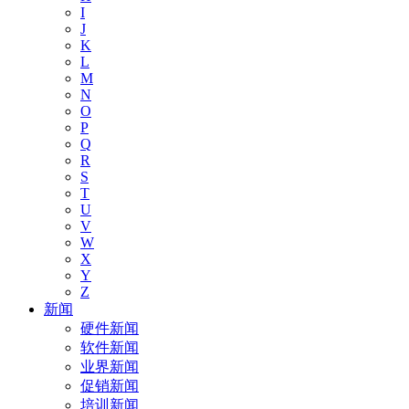
I
J
K
L
M
N
O
P
Q
R
S
T
U
V
W
X
Y
Z
新闻
硬件新闻
软件新闻
业界新闻
促销新闻
培训新闻