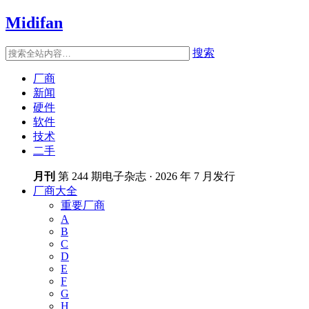
Midifan
搜索
厂商
新闻
硬件
软件
技术
二手
月刊
第 244 期电子杂志 · 2026 年 7 月发行
厂商大全
重要厂商
A
B
C
D
E
F
G
H