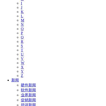
I
J
K
L
M
N
O
P
Q
R
S
T
U
V
W
X
Y
Z
新闻
硬件新闻
软件新闻
业界新闻
促销新闻
培训新闻