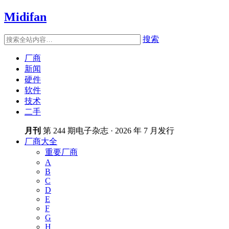
Midifan
搜索
厂商
新闻
硬件
软件
技术
二手
月刊
第 244 期电子杂志 · 2026 年 7 月发行
厂商大全
重要厂商
A
B
C
D
E
F
G
H