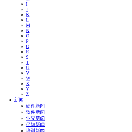
I
J
K
L
M
N
O
P
Q
R
S
T
U
V
W
X
Y
Z
新闻
硬件新闻
软件新闻
业界新闻
促销新闻
培训新闻