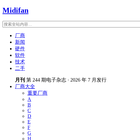
Midifan
厂商
新闻
硬件
软件
技术
二手
月刊
第 244 期电子杂志 · 2026 年 7 月发行
厂商大全
重要厂商
A
B
C
D
E
F
G
H