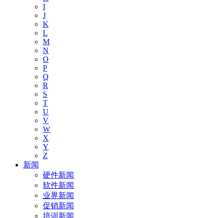
I
J
K
L
M
N
O
P
Q
R
S
T
U
V
W
X
Y
Z
新闻
硬件新闻
软件新闻
业界新闻
促销新闻
培训新闻