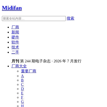
Midifan
搜索
厂商
新闻
硬件
软件
技术
二手
月刊
第 244 期电子杂志 · 2026 年 7 月发行
厂商大全
重要厂商
A
B
C
D
E
F
G
H