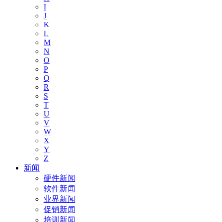
I
J
K
L
M
N
O
P
Q
R
S
T
U
V
W
X
Y
Z
新闻
硬件新闻
软件新闻
业界新闻
促销新闻
培训新闻