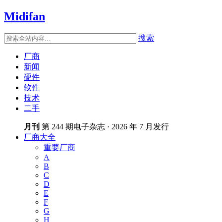
Midifan
搜索
厂商
新闻
硬件
软件
技术
二手
月刊
第 244 期电子杂志 · 2026 年 7 月发行
厂商大全
重要厂商
A
B
C
D
E
F
G
H