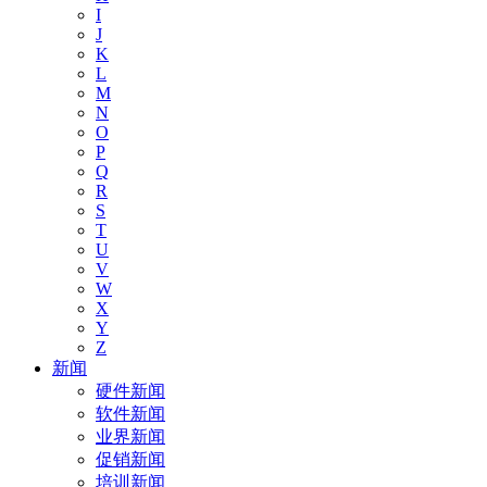
I
J
K
L
M
N
O
P
Q
R
S
T
U
V
W
X
Y
Z
新闻
硬件新闻
软件新闻
业界新闻
促销新闻
培训新闻