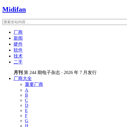
Midifan
厂商
新闻
硬件
软件
技术
二手
月刊
第 244 期电子杂志 · 2026 年 7 月发行
厂商大全
重要厂商
A
B
C
D
E
F
G
H