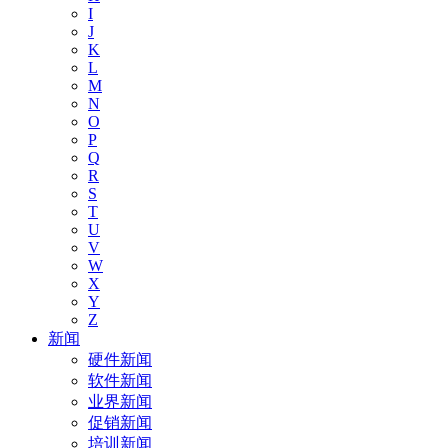
I
J
K
L
M
N
O
P
Q
R
S
T
U
V
W
X
Y
Z
新闻
硬件新闻
软件新闻
业界新闻
促销新闻
培训新闻