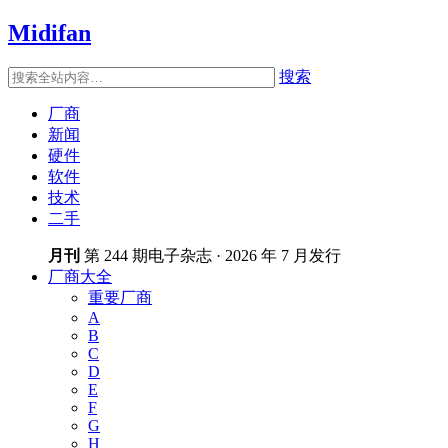
Midifan
搜索
厂商
新闻
硬件
软件
技术
二手
月刊
第 244 期电子杂志 · 2026 年 7 月发行
厂商大全
重要厂商
A
B
C
D
E
F
G
H