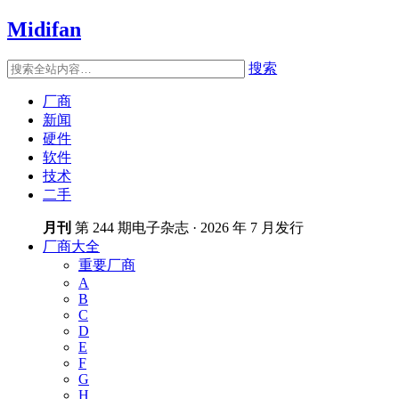
Midifan
搜索
厂商
新闻
硬件
软件
技术
二手
月刊
第 244 期电子杂志 · 2026 年 7 月发行
厂商大全
重要厂商
A
B
C
D
E
F
G
H