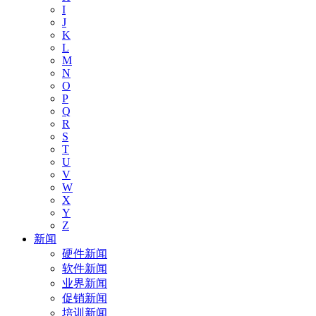
I
J
K
L
M
N
O
P
Q
R
S
T
U
V
W
X
Y
Z
新闻
硬件新闻
软件新闻
业界新闻
促销新闻
培训新闻