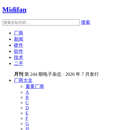
Midifan
搜索
厂商
新闻
硬件
软件
技术
二手
月刊
第 244 期电子杂志 · 2026 年 7 月发行
厂商大全
重要厂商
A
B
C
D
E
F
G
H