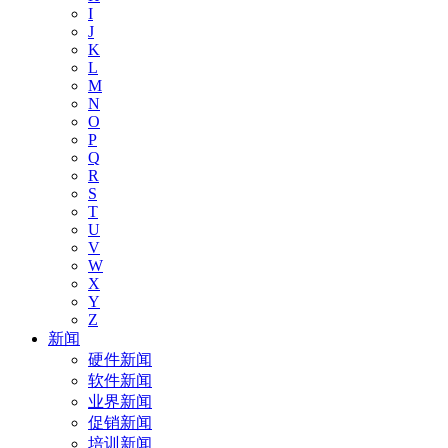
I
J
K
L
M
N
O
P
Q
R
S
T
U
V
W
X
Y
Z
新闻
硬件新闻
软件新闻
业界新闻
促销新闻
培训新闻