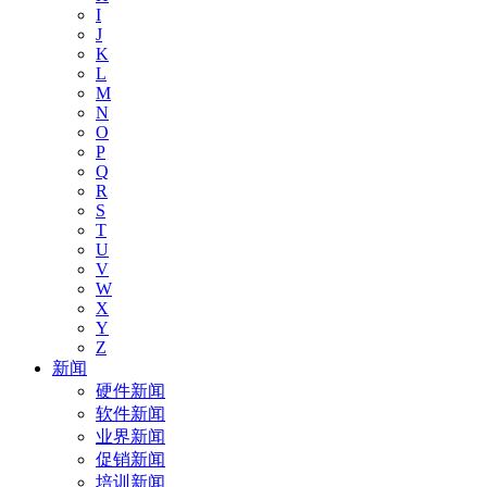
I
J
K
L
M
N
O
P
Q
R
S
T
U
V
W
X
Y
Z
新闻
硬件新闻
软件新闻
业界新闻
促销新闻
培训新闻