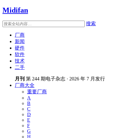
Midifan
搜索
厂商
新闻
硬件
软件
技术
二手
月刊
第 244 期电子杂志 · 2026 年 7 月发行
厂商大全
重要厂商
A
B
C
D
E
F
G
H