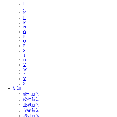
I
J
K
L
M
N
O
P
Q
R
S
T
U
V
W
X
Y
Z
新闻
硬件新闻
软件新闻
业界新闻
促销新闻
培训新闻