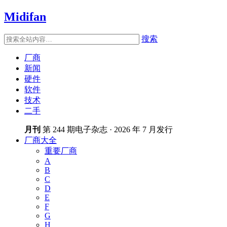
Midifan
搜索
厂商
新闻
硬件
软件
技术
二手
月刊
第 244 期电子杂志 · 2026 年 7 月发行
厂商大全
重要厂商
A
B
C
D
E
F
G
H