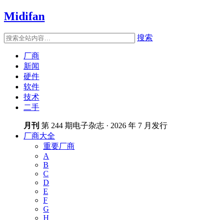
Midifan
搜索
厂商
新闻
硬件
软件
技术
二手
月刊
第 244 期电子杂志 · 2026 年 7 月发行
厂商大全
重要厂商
A
B
C
D
E
F
G
H