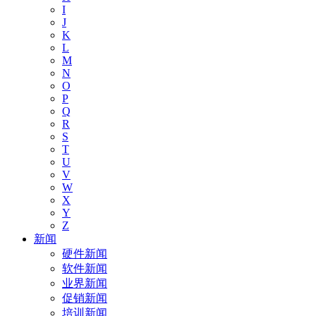
I
J
K
L
M
N
O
P
Q
R
S
T
U
V
W
X
Y
Z
新闻
硬件新闻
软件新闻
业界新闻
促销新闻
培训新闻