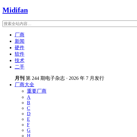
Midifan
厂商
新闻
硬件
软件
技术
二手
月刊
第 244 期电子杂志 · 2026 年 7 月发行
厂商大全
重要厂商
A
B
C
D
E
F
G
H